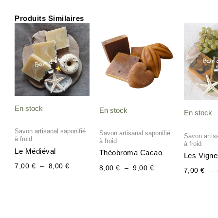
Produits Similaires
Plage
Plage
de
de
prix :
prix :
7,00 €
8,00 €
à
à
8,00 €
9,00 €
En stock
En stock
En stock
Savon artisanal saponifié
Savon artisanal saponifié
Savon artisa
à froid
à froid
à froid
Le Médiéval
Théobroma Cacao
Les Vigne
7,00
€
–
8,00
€
8,00
€
–
9,00
€
7,00
€
–