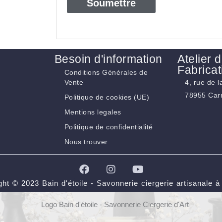
Besoin d'information
Atelier 
Fabricat
Conditions Générales de
Vente
4, rue de 
78955 Carr
Politique de cookies (UE)
Mentions legales
Politique de confidentialité
Nous trouver
F
I
Y
a
n
o
c
s
u
ght © 2023 Bain d'étoile - Savonnerie ciergerie artisanale à
e
t
t
b
a
u
o
g
b