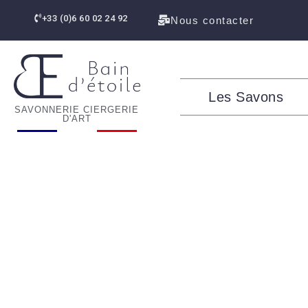
contenu
Aller
principal
+33 (0)6 60 02 24 92
Nous contacter
au
contenu
Les Savons
SAVONNERIE CIERGERIE
D'ART