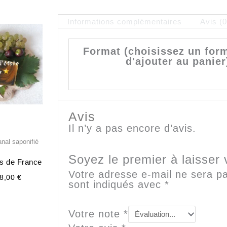
Informations complémentaires
Avis (0
Plage
de
prix :
Format (choisissez un for
7,00 €
d'ajouter au panier
à
8,00 €
Avis
Il n’y a pas encore d’avis.
nal saponifié
Soyez le premier à laisser 
s de France
Votre adresse e-mail ne sera pa
8,00
€
sont indiqués avec
*
Votre note
*