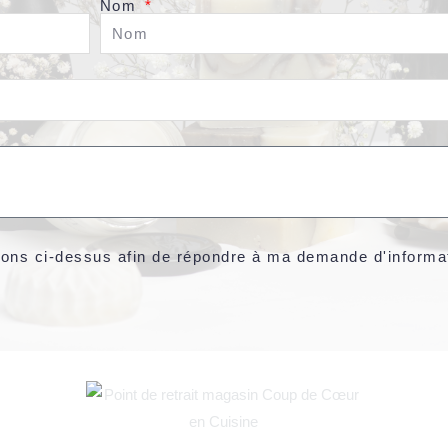
o
r
e
Nom
k
a
m
mations ci-dessus afin de répondre à ma demande d'informa