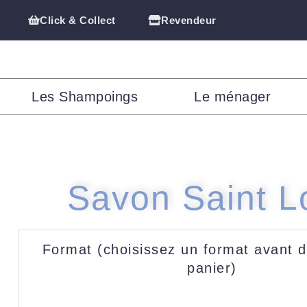
Click & Collect
Revendeur
Les Shampoings
Le ménager
Savon Saint L
quantité
Format (choisissez un format avant d
de
panier)
Saint
Louis