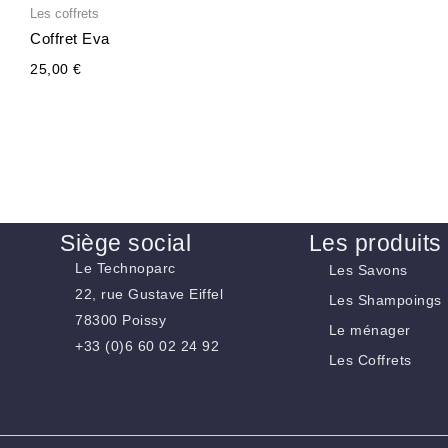
Les coffrets
Coffret Eva
25,00
€
Siège social
Les produits
Le Technoparc
Les Savons
22, rue Gustave Eiffel
Les Shampoings
78300 Poissy
Le ménager
+33 (0)6 60 02 24 92
Les Coffrets