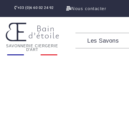
contenu
Aller
principal
+33 (0)6 60 02 24 92
Nous contacter
au
contenu
Les Savons
SAVONNERIE CIERGERIE
D'ART