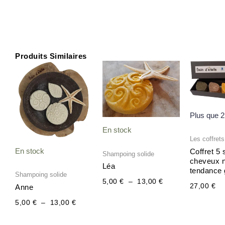
Produits Similaires
Plage
Plage
de
de
prix :
prix :
5,00 €
5,00 €
à
à
13,00 €
13,00 €
Plus que 2
En stock
Les coffrets
En stock
Coffret 5
Shampoing solide
cheveux 
Léa
tendance 
Shampoing solide
5,00
€
–
13,00
€
27,00
€
Anne
5,00
€
–
13,00
€