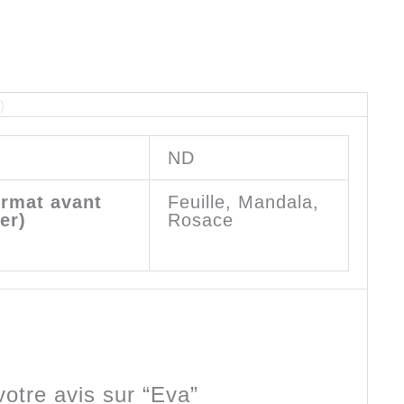
)
ND
ormat avant
Feuille, Mandala,
er)
Rosace
votre avis sur “Eva”