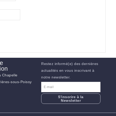
de
Restez informé(e) des dernières
ion
actualités en vous inscrivant à
la Chapelle
notre newsletter.
ières-sous-Poissy
S'inscrire à la
Newsletter