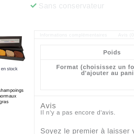
Sans conservateur
Informations complémentaires
Avis (0
Poids
Format (choisissez un f
 en stock
d'ajouter au pani
 shampoings
normaux
gras
Avis
Il n’y a pas encore d’avis.
Soyez le premier à laisser 