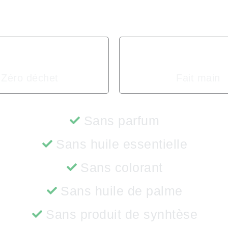
Zéro déchet
Fait main
Sans parfum
Sans huile essentielle
Sans colorant
Sans huile de palme
Sans produit de synhtèse