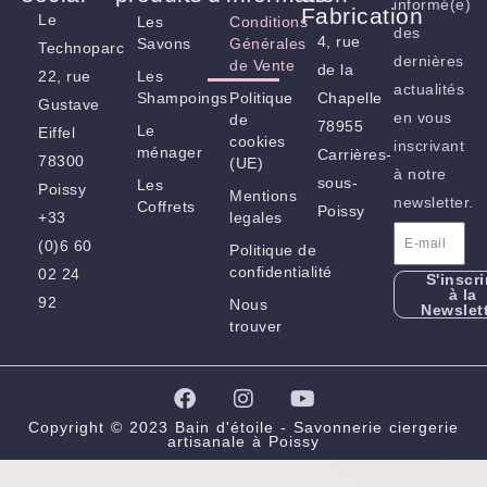
informé(e)
Fabrication
Le
Les
Conditions
des
4, rue
Savons
Générales
Technoparc
dernières
de Vente
de la
22, rue
Les
actualités
Shampoings
Politique
Chapelle
Gustave
en vous
de
78955
Le
Eiffel
cookies
inscrivant
ménager
Carrières-
78300
(UE)
à notre
sous-
Les
Poissy
Mentions
newsletter.
Coffrets
Poissy
+33
legales
(0)6 60
Politique de
confidentialité
02 24
S'inscri
à la
92
Nous
Newslet
trouver
F
I
Y
a
n
o
c
s
u
Copyright © 2023 Bain d'étoile - Savonnerie ciergerie
artisanale à Poissy
e
t
t
b
a
u