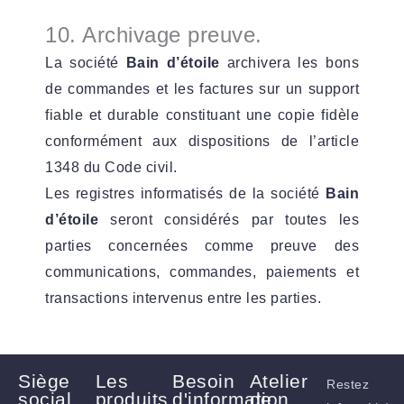
10. Archivage preuve.
La société
Bain d’étoile
archivera les bons
de commandes et les factures sur un support
fiable et durable constituant une copie fidèle
conformément aux dispositions de l’article
1348 du Code civil.
Les registres informatisés de la société
Bain
d’étoile
seront considérés par toutes les
parties concernées comme preuve des
communications, commandes, paiements et
transactions intervenus entre les parties
.
Siège
Les
Besoin
Atelier
Restez
social
produits
d'information
de