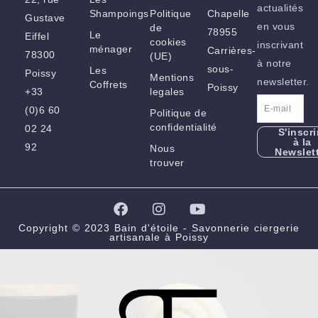
actualités
Shampoings
Politique
Chapelle
Gustave
en vous
de
78955
Le
Eiffel
cookies
inscrivant
ménager
Carrières-
78300
(UE)
à notre
sous-
Les
Poissy
Mentions
newsletter.
Coffrets
Poissy
+33
legales
(0)6 60
Politique de
confidentialité
02 24
S'inscri
à la
92
Nous
Newslet
trouver
F
I
Y
a
n
o
c
s
u
Copyright © 2023 Bain d'étoile - Savonnerie ciergerie
artisanale à Poissy
e
t
t
b
a
u
o
g
b
o
r
e
k
a
m