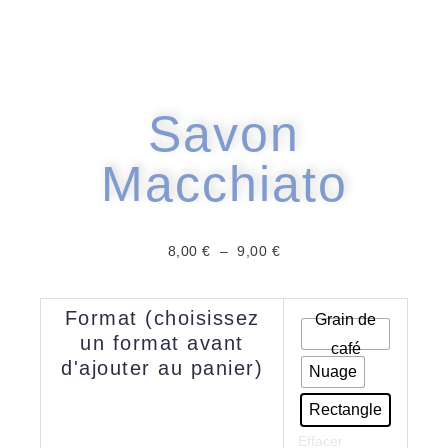
Savon
Macchiato
Plage
8,00
€
–
9,00
€
de
prix :
quantité
Format (choisissez
8,00 €
Grain de
de
un format avant
à
café
Macchiato
d'ajouter au panier)
9,00 €
Nuage
Rectangle
Effacer