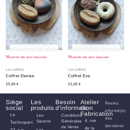
EN RUPTURE DE STOCK
EN RUPTURE DE STOCK
Victime de son succès
Victime de son succès
Les coffrets
Les coffrets
Coffret Denise
Coffret Eva
25,00
€
25,00
€
Siège
Les
Besoin
Atelier
Restez
social
produits
d'information
de
informé(e)
Fabrication
Le
Les
Conditions
des
4, rue
Savons
Générales
Technoparc
dernières
de Vente
de la
22, rue
Les