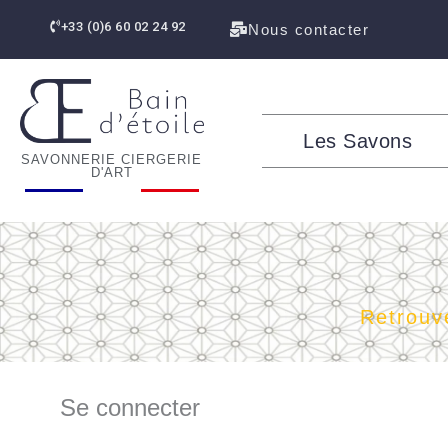
contenu
Aller
principal
+33 (0)6 60 02 24 92
Nous contacter
au
contenu
Les Savons
SAVONNERIE CIERGERIE
D'ART
Retrouv
Se connecter
Obligatoire
Obligatoire