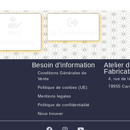
Mes
Se Déconnecter
nformations
Besoin d'information
Atelier 
Fabricat
Conditions Générales de
Vente
4, rue de 
78955 Carr
Politique de cookies (UE)
Mentions legales
Politique de confidentialité
Nous trouver
F
I
Y