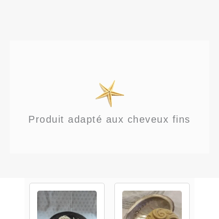
Produit adapté aux cheveux fins
Plage
de
prix :
5,00 €
à