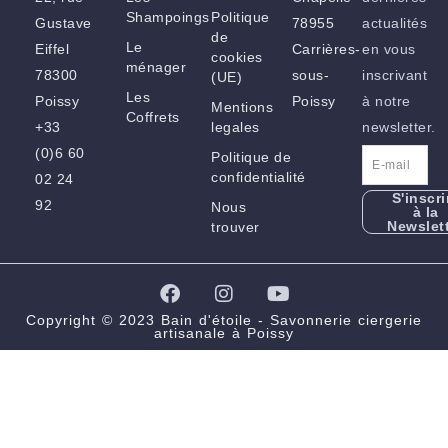
Shampoings
Politique
Gustave
78955
actualités
de
Le
Eiffel
Carrières-
en vous
cookies
ménager
78300
sous-
inscrivant
(UE)
Les
Poissy
Poissy
à notre
Mentions
Coffrets
+33
legales
newsletter.
(0)6 60
Politique de
confidentialité
02 24
S'inscri
92
Nous
à la
Newslet
trouver
F
I
Y
a
n
o
c
s
u
Copyright © 2023 Bain d'étoile - Savonnerie ciergerie
artisanale à Poissy
e
t
t
b
a
u
o
g
b
o
r
e
k
a
m