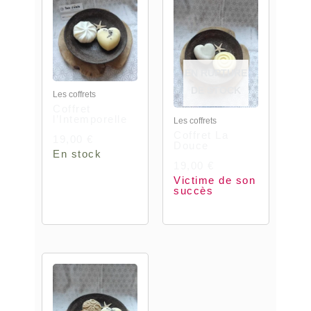
EN RUPTURE
DE STOCK
Les coffrets
Coffret
l’Intemporelle
Les coffrets
Coffret La
19,00
€
Douce
En stock
19,00
€
Victime de son
succès