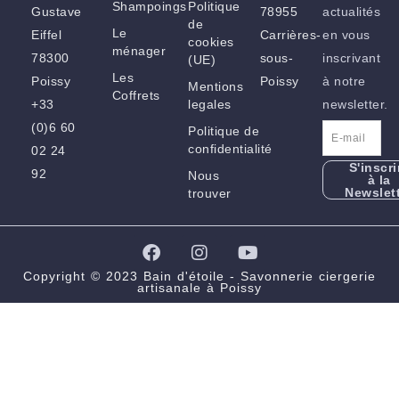
Shampoings
Politique
Gustave
78955
actualités
de
Le
Eiffel
Carrières-
en vous
cookies
ménager
78300
sous-
inscrivant
(UE)
Les
Poissy
Poissy
à notre
Mentions
Coffrets
+33
legales
newsletter.
(0)6 60
Politique de
confidentialité
02 24
S'inscri
92
Nous
à la
Newslet
trouver
F
I
Y
a
n
o
c
s
u
Copyright © 2023 Bain d'étoile - Savonnerie ciergerie
artisanale à Poissy
e
t
t
b
a
u
o
g
b
o
r
e
k
a
m