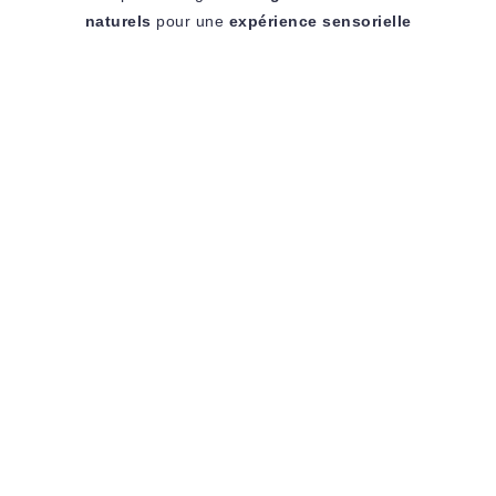
naturels
pour une
expérience sensorielle
complexe,
saine et durable
.
L'Âme de la Bougie : Le Choix de la Cire
La Cire Industrielle (Paraffine)
Un résidu solide du raffinage du pétrole.
Combustion rapide qui peut libérer de la suie
noire et des composés organiques volatils (COV)